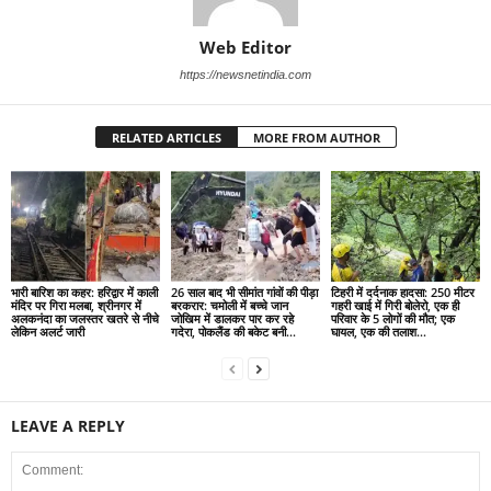
Web Editor
https://newsnetindia.com
RELATED ARTICLES
MORE FROM AUTHOR
भारी बारिश का कहर: हरिद्वार में काली
26 साल बाद भी सीमांत गांवों की पीड़ा
टिहरी में दर्दनाक हादसा: 250 मीटर
मंदिर पर गिरा मलबा, श्रीनगर में
बरकरार: चमोली में बच्चे जान
गहरी खाई में गिरी बोलेरो, एक ही
अलकनंदा का जलस्तर खतरे से नीचे
जोखिम में डालकर पार कर रहे
परिवार के 5 लोगों की मौत; एक
लेकिन अलर्ट जारी
गदेरा, पोकलैंड की बकेट बनी...
घायल, एक की तलाश...
LEAVE A REPLY