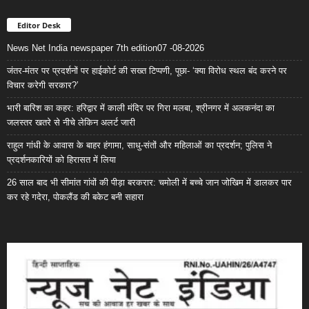
Editor Desk
News Net India newspaper 7th edition07 -08-2026
जंतर-मंतर पर प्रदर्शनों पर हाईकोर्ट की सख्त टिप्पणी, पूछा- ‘क्या विरोध स्थल बंद करने पर
विचार करेगी सरकार?’
भारी बारिश का कहर: हरिद्वार में काली मंदिर पर गिरा मलबा, श्रीनगर में अलकनंदा का
जलस्तर खतरे से नीचे लेकिन अलर्ट जारी
राहुल गांधी के आवास के बाहर हंगामा, साधु-संतों और महिलाओं का प्रदर्शन; पुलिस ने
प्रदर्शनकारियों को हिरासत में लिया
26 साल बाद भी सीमांत गांवों की पीड़ा बरकरार: चमोली में बच्चे जान जोखिम में डालकर पार
कर रहे गदेरा, पोकलैंड की बकेट बनी सहारा