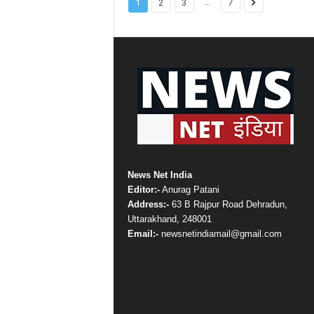
...
1
2
3
7
News Net India
Editor:-
Anurag Patani
Address:-
63 B Rajpur Road Dehradun,
Uttarakhand, 248001
Email:-
newsnetindiamail@gmail.com