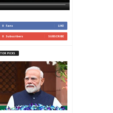
0
Fans
LIKE
0
Subscribers
SUBSCRIBE
ITOR PICKS