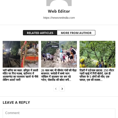
Web Editor
https://newsnetindia.com
RELATED ARTICLES
MORE FROM AUTHOR
भारी बारिश का कहर: हरिद्वार में काली
26 साल बाद भी सीमांत गांवों की पीड़ा
टिहरी में दर्दनाक हादसा: 250 मीटर
मंदिर पर गिरा मलबा, श्रीनगर में
बरकरार: चमोली में बच्चे जान
गहरी खाई में गिरी बोलेरो, एक ही
अलकनंदा का जलस्तर खतरे से नीचे
जोखिम में डालकर पार कर रहे
परिवार के 5 लोगों की मौत; एक
लेकिन अलर्ट जारी
गदेरा, पोकलैंड की बकेट बनी...
घायल, एक की तलाश...
LEAVE A REPLY