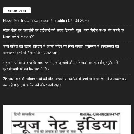
Editor Desk
News Net India newspaper 7th edition07 -08-2026
जंतर-मंतर पर प्रदर्शनों पर हाईकोर्ट की सख्त टिप्पणी, पूछा- ‘क्या विरोध स्थल बंद करने पर
विचार करेगी सरकार?’
भारी बारिश का कहर: हरिद्वार में काली मंदिर पर गिरा मलबा, श्रीनगर में अलकनंदा का
जलस्तर खतरे से नीचे लेकिन अलर्ट जारी
राहुल गांधी के आवास के बाहर हंगामा, साधु-संतों और महिलाओं का प्रदर्शन; पुलिस ने
प्रदर्शनकारियों को हिरासत में लिया
26 साल बाद भी सीमांत गांवों की पीड़ा बरकरार: चमोली में बच्चे जान जोखिम में डालकर पार
कर रहे गदेरा, पोकलैंड की बकेट बनी सहारा