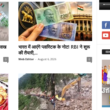
 लाख
भारत में आएंगे प्लास्टिक के नोट! RBI ने शुरू
की तैयारी,...
ED
Web Editor
-
August 6, 2026
0
0