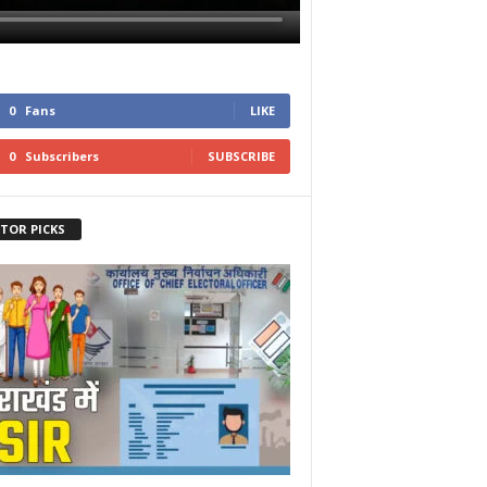
0
Fans
LIKE
0
Subscribers
SUBSCRIBE
ITOR PICKS