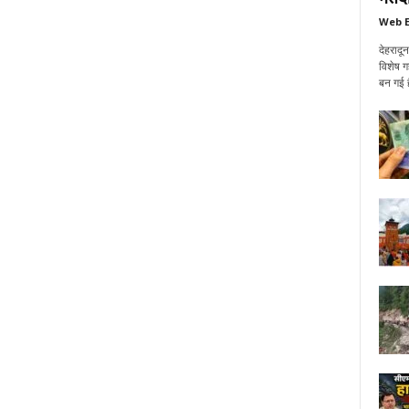
Web E
देहरादू
विशेष ग
बन गई ह