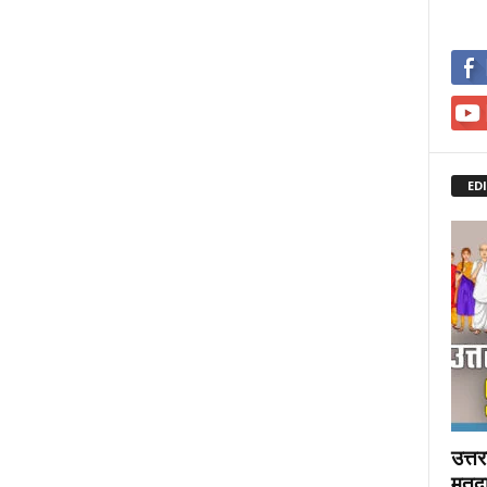
ED
उत्त
मतदा