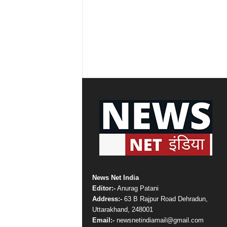
News Net India
Editor:-
Anurag Patani
Address:-
63 B Rajpur Road Dehradun,
Uttarakhand, 248001
Email:-
newsnetindiamail@gmail.com