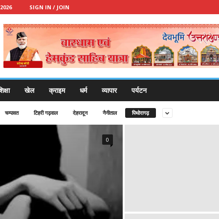
2026
SIGN IN / JOIN
िक्षा
खेल
क्राइम
धर्म
व्यापार
पर्यटन
चम्पावत
टिहरी गढ़वाल
देहरादून
नैनीताल
पिथोरागढ़
0