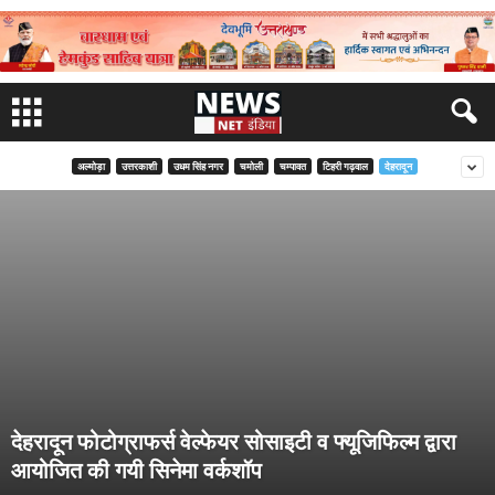
अल्मोड़ा
उत्तरकाशी
उधम सिंह नगर
चमोली
चम्पावत
टिहरी गढ़वाल
देहरादून
देहरादून फोटोग्राफर्स वेल्फेयर सोसाइटी व फ्यूजिफिल्म द्वारा
आयोजित की गयी सिनेमा वर्कशॉप