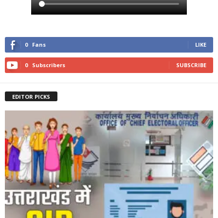
0
Fans
LIKE
0
Subscribers
SUBSCRIBE
EDITOR PICKS