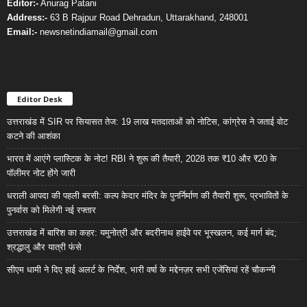
Editor:-
Anurag Patani
Address:-
63 B Rajpur Road Dehradun, Uttarakhand, 248001
Email:-
newsnetindiamail@gmail.com
Editor Desk
उत्तराखंड में SIR पर सियासत तेज: 19 लाख मतदाताओं को नोटिस, कांग्रेस ने जताई वोट
कटने की आशंका
भारत में आएंगे प्लास्टिक के नोट! RBI ने शुरू की तैयारी, 2028 तक ₹10 और ₹20 के
पॉलीमर नोट होंगे जारी
धराली आपदा की पहली बरसी: कल्प केदार मंदिर के पुनर्निर्माण की तैयारी शुरू, प्रभावितों के
पुनर्वास को मिलेगी नई रफ्तार
उत्तराखंड में बारिश का कहर: यमुनोत्री और बदरीनाथ हाईवे पर भूस्खलन, कई मार्ग बंद;
श्रद्धालु और यात्री फंसे
सीएम धामी ने दिए हाई अलर्ट के निर्देश, भारी वर्षा के मद्देनज़र सभी एजेंसियां रहें चौकन्नी