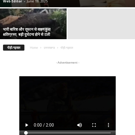
Web Editor
-
June 19, 2025
भारी बारिश और तूफान से वाहन हुआ
क्षतिग्रस्त, बड़ी दुर्घटना होने से टली
पौड़ी-गढ़वाल
Home
उत्तराखण्ड
पौड़ी-गढ़वाल
- Advertisement -