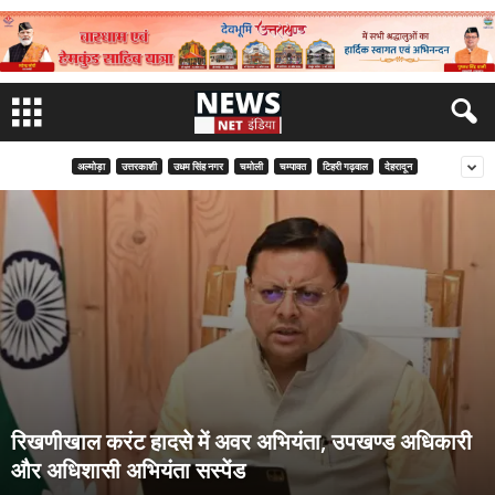
अल्मोड़ा
उत्तरकाशी
उधम सिंह नगर
चमोली
चम्पावत
टिहरी गढ़वाल
देहरादून
रिखणीखाल करंट हादसे में अवर अभियंता, उपखण्ड अधिकारी
और अधिशासी अभियंता सस्पेंड