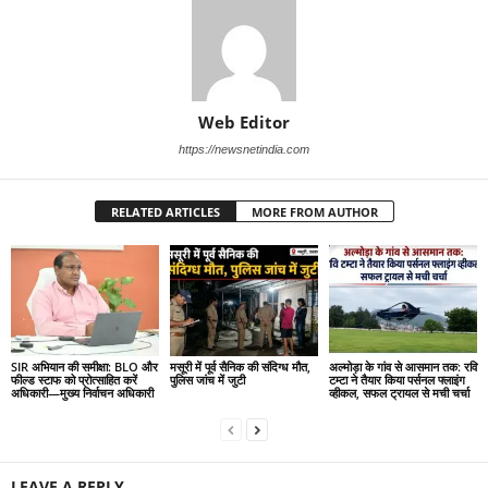
Web Editor
https://newsnetindia.com
RELATED ARTICLES
MORE FROM AUTHOR
SIR अभियान की समीक्षा: BLO और
मसूरी में पूर्व सैनिक की संदिग्ध मौत,
अल्मोड़ा के गांव से आसमान तक: रवि
फील्ड स्टाफ को प्रोत्साहित करें
पुलिस जांच में जुटी
टम्टा ने तैयार किया पर्सनल फ्लाइंग
अधिकारी—मुख्य निर्वाचन अधिकारी
व्हीकल, सफल ट्रायल से मची चर्चा
LEAVE A REPLY