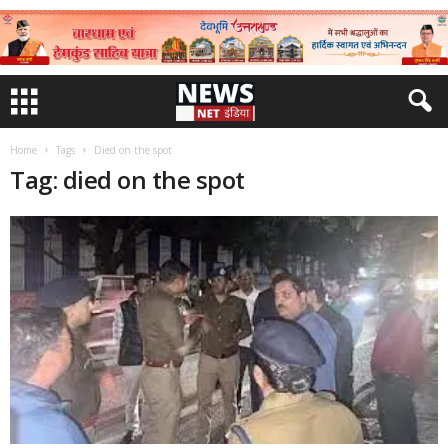
Home
Tags
Died on the spot
Tag: died on the spot