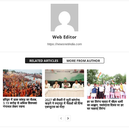
Web Editor
https://newsnetindia.com
RELATED ARTICLES
MORE FROM AUTHOR
हरिद्वार में डाक कांवड़ का सैलाब,
2027 की तैयारी में जुटी कांग्रेस,
हर घर तिरंगा यात्रा में सीएम धामी
3.19 करोड़ से अधिक शिवभक्त
खड़गे ने रुद्रपुर में नेताओं को दिया
का आह्वान, स्वतंत्रता दिवस पर हर
गंगाजल लेकर रवाना
एकजुटता का मंत्र
घर फहराएं तिरंगा