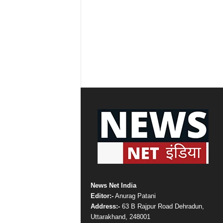
News Net India
Editor:-
Anurag Patani
Address:-
63 B Rajpur Road Dehradun,
Uttarakhand, 248001