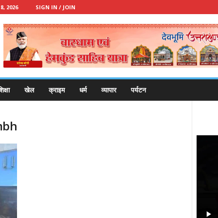
, 2026
SIGN IN / JOIN
िक्षा
खेल
क्राइम
धर्म
व्यापार
पर्यटन
mbh