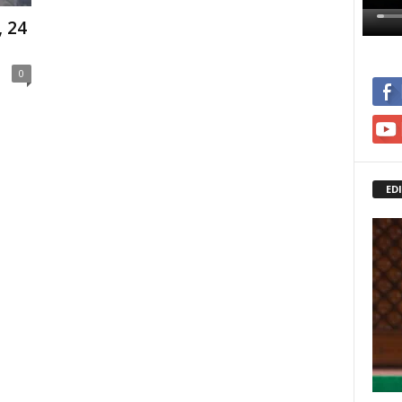
ा, 24
0
ED