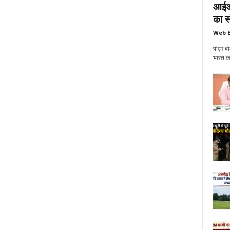
आईआई
का सं
Web E
पीएम बो
भारत की