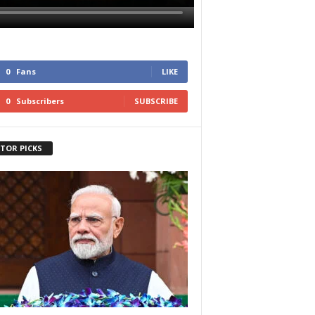
0
Fans
LIKE
0
Subscribers
SUBSCRIBE
ITOR PICKS