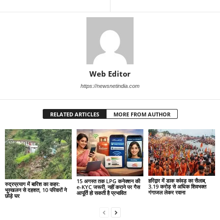
Web Editor
https://newsnetindia.com
RELATED ARTICLES
MORE FROM AUTHOR
हरिद्वार में डाक कांवड़ का सैलाब,
15 अगस्त तक LPG कनेक्शन की
रुद्रप्रयाग में बारिश का कहर:
3.19 करोड़ से अधिक शिवभक्त
e-KYC जरूरी, नहीं कराने पर गैस
भूस्खलन से दहशत, 10 परिवारों ने
गंगाजल लेकर रवाना
आपूर्ति हो सकती है प्रभावित
छोड़े घर