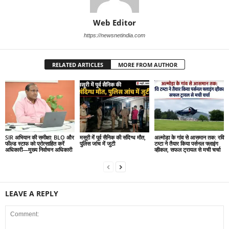
Web Editor
https://newsnetindia.com
RELATED ARTICLES
MORE FROM AUTHOR
SIR अभियान की समीक्षा: BLO और
मसूरी में पूर्व सैनिक की संदिग्ध मौत,
अल्मोड़ा के गांव से आसमान तक: रवि
फील्ड स्टाफ को प्रोत्साहित करें
पुलिस जांच में जुटी
टम्टा ने तैयार किया पर्सनल फ्लाइंग
अधिकारी—मुख्य निर्वाचन अधिकारी
व्हीकल, सफल ट्रायल से मची चर्चा
LEAVE A REPLY