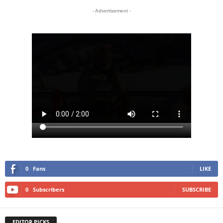
- Advertisement -
0
Fans
LIKE
0
Subscribers
SUBSCRIBE
EDITOR PICKS