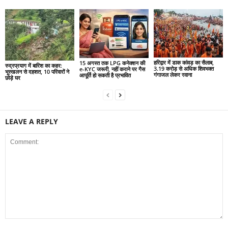
हरिद्वार में डाक कांवड़ का सैलाब,
15 अगस्त तक LPG कनेक्शन की
रुद्रप्रयाग में बारिश का कहर:
3.19 करोड़ से अधिक शिवभक्त
e-KYC जरूरी, नहीं कराने पर गैस
भूस्खलन से दहशत, 10 परिवारों ने
गंगाजल लेकर रवाना
आपूर्ति हो सकती है प्रभावित
छोड़े घर
LEAVE A REPLY