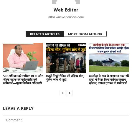
Web Editor
https://newsnetindia.com
RELATED ARTICLES
MORE FROM AUTHOR
SIR अभियान की समीक्षा: BLO और
मसूरी में पूर्व सैनिक की संदिग्ध मौत,
अल्मोड़ा के गांव से आसमान तक: रवि
फील्ड स्टाफ को प्रोत्साहित करें
पुलिस जांच में जुटी
टम्टा ने तैयार किया पर्सनल फ्लाइंग
अधिकारी—मुख्य निर्वाचन अधिकारी
व्हीकल, सफल ट्रायल से मची चर्चा
LEAVE A REPLY