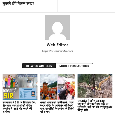
चुकाने होंगे कितने रुपए?
Web Editor
https://newsnetindia.com
RELATED ARTICLES
MORE FROM AUTHOR
उत्तराखंड में बारिश का कहर:
उत्तराखंड में SIR पर सियासत तेज:
धराली आपदा की पहली बरसी: कल्प
यमुनोत्री और बदरीनाथ हाईवे पर
19 लाख मतदाताओं को नोटिस,
केदार मंदिर के पुनर्निर्माण की तैयारी
भूस्खलन, कई मार्ग बंद; श्रद्धालु और
कांग्रेस ने जताई वोट कटने की
शुरू, प्रभावितों के पुनर्वास को मिलेगी
यात्री फंसे
आशंका
नई रफ्तार