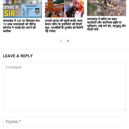
उत्तराखंड में बारिश का कहर:
उत्तराखंड में SIR पर सियासत तेज:
धराली आपदा की पहली बरसी: कल्प
यमुनोत्री और बदरीनाथ हाईवे पर
19 लाख मतदाताओं को नोटिस,
केदार मंदिर के पुनर्निर्माण की तैयारी
भूस्खलन, कई मार्ग बंद; श्रद्धालु और
कांग्रेस ने जताई वोट कटने की
शुरू, प्रभावितों के पुनर्वास को मिलेगी
यात्री फंसे
आशंका
नई रफ्तार
LEAVE A REPLY