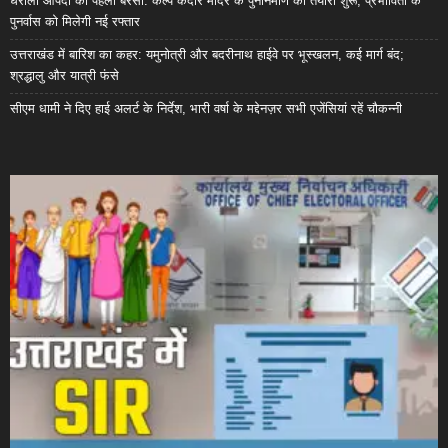
धराली आपदा की पहली बरसी: कल्प केदार मंदिर के पुनर्निर्माण की तैयारी शुरू, प्रभावितों के
पुनर्वास को मिलेगी नई रफ्तार
उत्तराखंड में बारिश का कहर: यमुनोत्री और बदरीनाथ हाईवे पर भूस्खलन, कई मार्ग बंद;
श्रद्धालु और यात्री फंसे
सीएम धामी ने दिए हाई अलर्ट के निर्देश, भारी वर्षा के मद्देनज़र सभी एजेंसियां रहें चौकन्नी