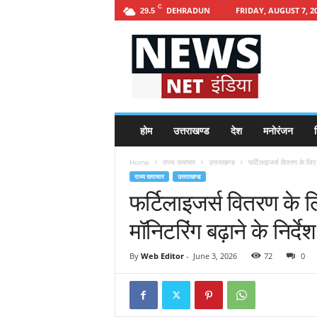
C
DEHRADUN
FRIDAY, AUGUST 7, 2
29.5
h
t
t
p
s
:
/
होम
उत्तराखण्ड
देश
मनोरंजन
श
/
n
Home
राज्य समाचार
उत्तराखण्ड
फर्टिलाइजर्स वितरण के लिए क
e
राज्य समाचार
उत्तराखण्ड
w
फर्टिलाइजर्स वितरण के 
s
n
मॉनिटरिंग बढ़ाने के निर्देश
e
t
i
By
Web Editor
-
June 3, 2026
72
0
n
d
i
a