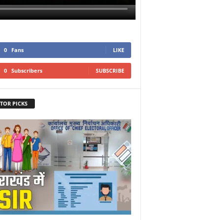
0
Fans
LIKE
0
Subscribers
SUBSCRIBE
TOR PICKS