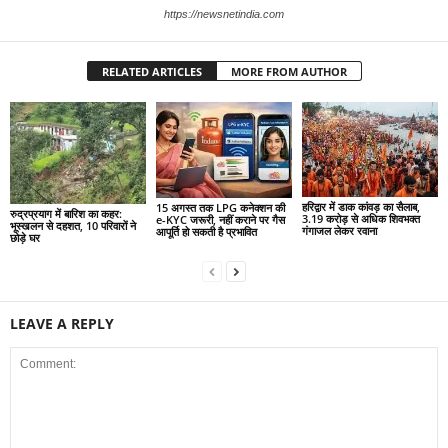
https://newsnetindia.com
RELATED ARTICLES
MORE FROM AUTHOR
हरिद्वार में डाक कांवड़ का सैलाब,
15 अगस्त तक LPG कनेक्शन की
रुद्रप्रयाग में बारिश का कहर:
3.19 करोड़ से अधिक शिवभक्त
e-KYC जरूरी, नहीं कराने पर गैस
भूस्खलन से दहशत, 10 परिवारों ने
गंगाजल लेकर रवाना
आपूर्ति हो सकती है प्रभावित
छोड़े घर
LEAVE A REPLY