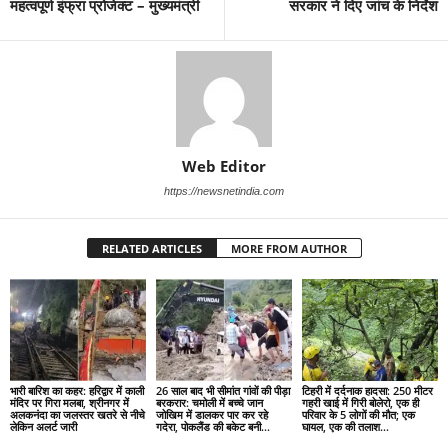
महत्वपूर्ण इंफ्रा प्रोजेक्ट – मुख्यमंत्री
सरकार ने दिए जांच के निर्देश
Web Editor
https://newsnetindia.com
RELATED ARTICLES
MORE FROM AUTHOR
भारी बारिश का कहर: हरिद्वार में काली
26 साल बाद भी सीमांत गांवों की पीड़ा
टिहरी में दर्दनाक हादसा: 250 मीटर
मंदिर पर गिरा मलबा, श्रीनगर में
बरकरार: चमोली में बच्चे जान
गहरी खाई में गिरी बोलेरो, एक ही
अलकनंदा का जलस्तर खतरे से नीचे
जोखिम में डालकर पार कर रहे
परिवार के 5 लोगों की मौत; एक
लेकिन अलर्ट जारी
गदेरा, पोकलैंड की बकेट बनी...
घायल, एक की तलाश...