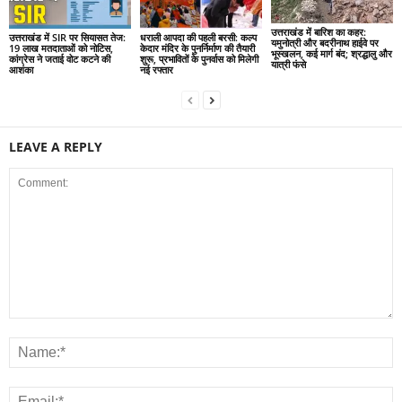
उत्तराखंड में बारिश का कहर:
उत्तराखंड में SIR पर सियासत तेज:
धराली आपदा की पहली बरसी: कल्प
यमुनोत्री और बदरीनाथ हाईवे पर
19 लाख मतदाताओं को नोटिस,
केदार मंदिर के पुनर्निर्माण की तैयारी
भूस्खलन, कई मार्ग बंद; श्रद्धालु और
कांग्रेस ने जताई वोट कटने की
शुरू, प्रभावितों के पुनर्वास को मिलेगी
यात्री फंसे
आशंका
नई रफ्तार
LEAVE A REPLY