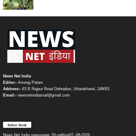
News Net India
Editor:-
Anurag Patani
Address:-
63 B Rajpur Road Dehradun, Uttarakhand, 248001
Email:-
newsnetindiamail@gmail.com
Editor Desk
News Net India newspaper 7th edition07 -08-2026