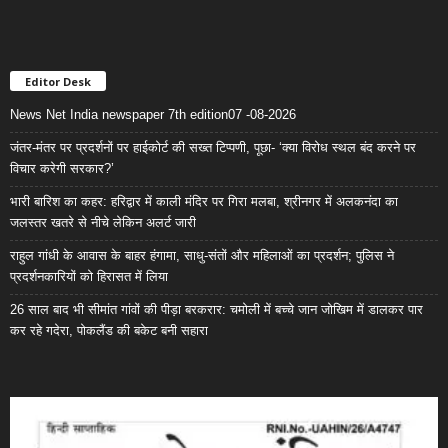
Editor Desk
News Net India newspaper 7th edition07 -08-2026
जंतर-मंतर पर प्रदर्शनों पर हाईकोर्ट की सख्त टिप्पणी, पूछा- ‘क्या विरोध स्थल बंद करने पर
विचार करेगी सरकार?’
भारी बारिश का कहर: हरिद्वार में काली मंदिर पर गिरा मलबा, श्रीनगर में अलकनंदा का
जलस्तर खतरे से नीचे लेकिन अलर्ट जारी
राहुल गांधी के आवास के बाहर हंगामा, साधु-संतों और महिलाओं का प्रदर्शन; पुलिस ने
प्रदर्शनकारियों को हिरासत में लिया
26 साल बाद भी सीमांत गांवों की पीड़ा बरकरार: चमोली में बच्चे जान जोखिम में डालकर पार
कर रहे गदेरा, पोकलैंड की बकेट बनी सहारा