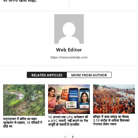
पर लगेगी खास लाइटें
Web Editor
https://newsnetindia.com
RELATED ARTICLES
MORE FROM AUTHOR
हरिद्वार में डाक कांवड़ का सैलाब,
15 अगस्त तक LPG कनेक्शन की
रुद्रप्रयाग में बारिश का कहर:
3.19 करोड़ से अधिक शिवभक्त
e-KYC जरूरी, नहीं कराने पर गैस
भूस्खलन से दहशत, 10 परिवारों ने
गंगाजल लेकर रवाना
आपूर्ति हो सकती है प्रभावित
छोड़े घर