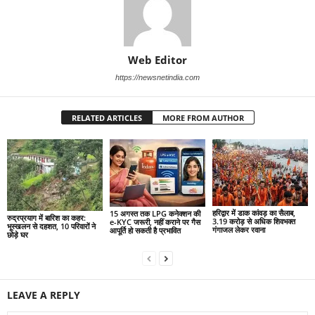
Web Editor
https://newsnetindia.com
RELATED ARTICLES
MORE FROM AUTHOR
हरिद्वार में डाक कांवड़ का सैलाब,
15 अगस्त तक LPG कनेक्शन की
रुद्रप्रयाग में बारिश का कहर:
3.19 करोड़ से अधिक शिवभक्त
e-KYC जरूरी, नहीं कराने पर गैस
भूस्खलन से दहशत, 10 परिवारों ने
गंगाजल लेकर रवाना
आपूर्ति हो सकती है प्रभावित
छोड़े घर
LEAVE A REPLY