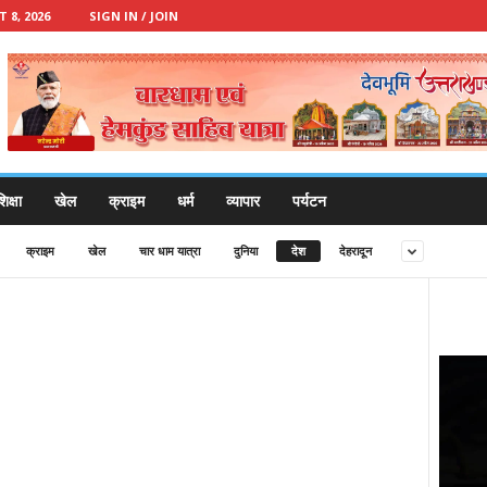
8, 2026
SIGN IN / JOIN
िक्षा
खेल
क्राइम
धर्म
व्यापार
पर्यटन
क्राइम
खेल
चार धाम यात्रा
दुनिया
देश
देहरादून