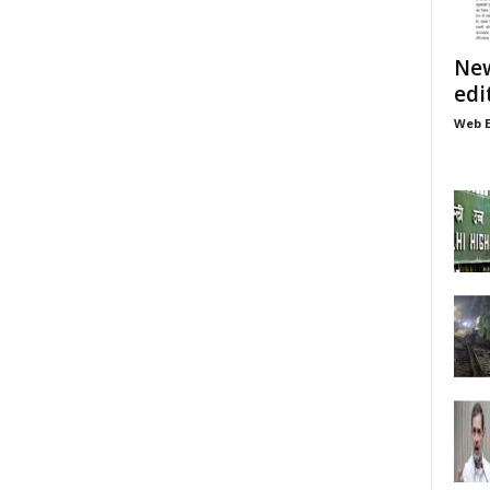
New
edi
Web E