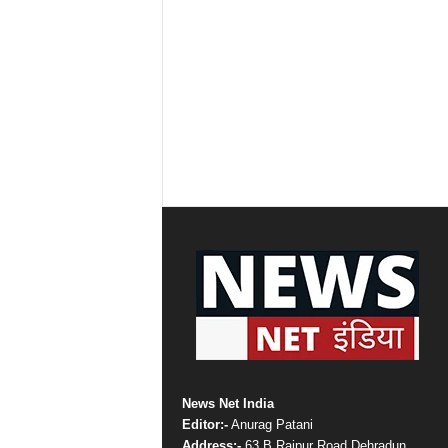
News Net India
Editor:-
Anurag Patani
Address:-
63 B Rajpur Road Dehradun,