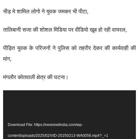
भीड़ मे शामिल लोगो ने युवक जमकर भी पीटा,
तालिबानी सजा की शोशल मिडिया पर वीडियो खूब हो रही वायरल,
पीड़ित युवक के परिजनों ने पुलिस को तहरीर देकर की कार्यवाही की
मांग,
मंगलौर कोतवाली क्षेत्र की घटना।
Video
Media error: Format(s) not supported or source(s) not
Player
found
Download File: https://newsnetindia.com/wp-
content/uploads/2025/02/VID-20250213-WA0056.mp4?_=1