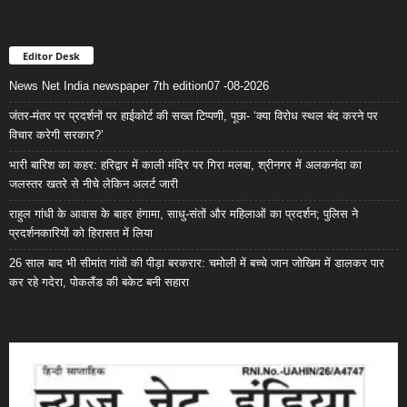
Editor Desk
News Net India newspaper 7th edition07 -08-2026
जंतर-मंतर पर प्रदर्शनों पर हाईकोर्ट की सख्त टिप्पणी, पूछा- ‘क्या विरोध स्थल बंद करने पर
विचार करेगी सरकार?’
भारी बारिश का कहर: हरिद्वार में काली मंदिर पर गिरा मलबा, श्रीनगर में अलकनंदा का
जलस्तर खतरे से नीचे लेकिन अलर्ट जारी
राहुल गांधी के आवास के बाहर हंगामा, साधु-संतों और महिलाओं का प्रदर्शन; पुलिस ने
प्रदर्शनकारियों को हिरासत में लिया
26 साल बाद भी सीमांत गांवों की पीड़ा बरकरार: चमोली में बच्चे जान जोखिम में डालकर पार
कर रहे गदेरा, पोकलैंड की बकेट बनी सहारा