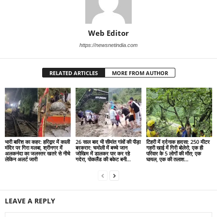
Web Editor
https://newsnetindia.com
RELATED ARTICLES
MORE FROM AUTHOR
भारी बारिश का कहर: हरिद्वार में काली
26 साल बाद भी सीमांत गांवों की पीड़ा
टिहरी में दर्दनाक हादसा: 250 मीटर
मंदिर पर गिरा मलबा, श्रीनगर में
बरकरार: चमोली में बच्चे जान
गहरी खाई में गिरी बोलेरो, एक ही
अलकनंदा का जलस्तर खतरे से नीचे
जोखिम में डालकर पार कर रहे
परिवार के 5 लोगों की मौत; एक
लेकिन अलर्ट जारी
गदेरा, पोकलैंड की बकेट बनी...
घायल, एक की तलाश...
LEAVE A REPLY