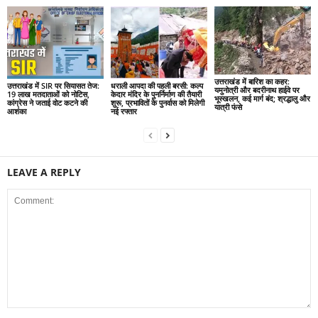
उत्तराखंड में बारिश का कहर:
उत्तराखंड में SIR पर सियासत तेज:
धराली आपदा की पहली बरसी: कल्प
यमुनोत्री और बदरीनाथ हाईवे पर
19 लाख मतदाताओं को नोटिस,
केदार मंदिर के पुनर्निर्माण की तैयारी
भूस्खलन, कई मार्ग बंद; श्रद्धालु और
कांग्रेस ने जताई वोट कटने की
शुरू, प्रभावितों के पुनर्वास को मिलेगी
यात्री फंसे
आशंका
नई रफ्तार
LEAVE A REPLY