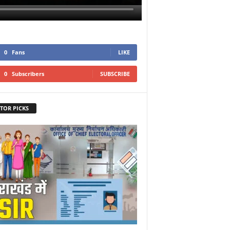
0
Fans
LIKE
0
Subscribers
SUBSCRIBE
TOR PICKS