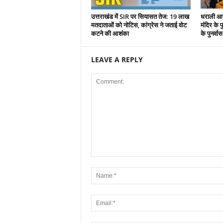
उत्तराखंड में SIR पर सियासत तेज: 19 लाख
धराली आप
मतदाताओं को नोटिस, कांग्रेस ने जताई वोट
मंदिर के पु
कटने की आशंका
के पुनर्वा
LEAVE A REPLY