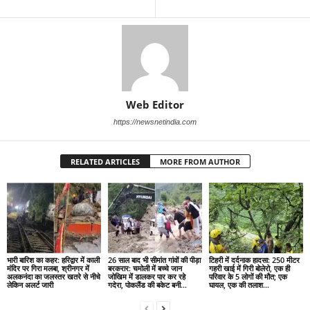
Web Editor
https://newsnetindia.com
RELATED ARTICLES
MORE FROM AUTHOR
भारी बारिश का कहर: हरिद्वार में काली
26 साल बाद भी सीमांत गांवों की पीड़ा
टिहरी में दर्दनाक हादसा: 250 मीटर
मंदिर पर गिरा मलबा, श्रीनगर में
बरकरार: चमोली में बच्चे जान
गहरी खाई में गिरी बोलेरो, एक ही
अलकनंदा का जलस्तर खतरे से नीचे
जोखिम में डालकर पार कर रहे
परिवार के 5 लोगों की मौत; एक
लेकिन अलर्ट जारी
गदेरा, पोकलैंड की बकेट बनी...
घायल, एक की तलाश...