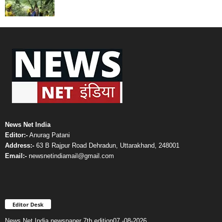
News Net India
Editor:-
Anurag Patani
Address:-
63 B Rajpur Road Dehradun, Uttarakhand, 248001
Email:-
newsnetindiamail@gmail.com
Editor Desk
News Net India newspaper 7th edition07 -08-2026