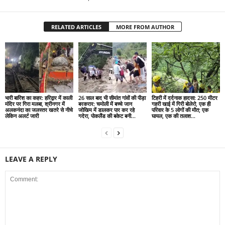
RELATED ARTICLES
MORE FROM AUTHOR
भारी बारिश का कहर: हरिद्वार में काली
26 साल बाद भी सीमांत गांवों की पीड़ा
टिहरी में दर्दनाक हादसा: 250 मीटर
मंदिर पर गिरा मलबा, श्रीनगर में
बरकरार: चमोली में बच्चे जान
गहरी खाई में गिरी बोलेरो, एक ही
अलकनंदा का जलस्तर खतरे से नीचे
जोखिम में डालकर पार कर रहे
परिवार के 5 लोगों की मौत; एक
लेकिन अलर्ट जारी
गदेरा, पोकलैंड की बकेट बनी...
घायल, एक की तलाश...
LEAVE A REPLY