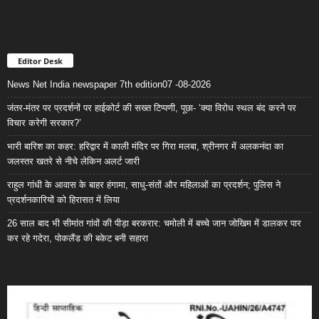
Editor Desk
News Net India newspaper 7th edition07 -08-2026
जंतर-मंतर पर प्रदर्शनों पर हाईकोर्ट की सख्त टिप्पणी, पूछा- ‘क्या विरोध स्थल बंद करने पर
विचार करेगी सरकार?’
भारी बारिश का कहर: हरिद्वार में काली मंदिर पर गिरा मलबा, श्रीनगर में अलकनंदा का
जलस्तर खतरे से नीचे लेकिन अलर्ट जारी
राहुल गांधी के आवास के बाहर हंगामा, साधु-संतों और महिलाओं का प्रदर्शन; पुलिस ने
प्रदर्शनकारियों को हिरासत में लिया
26 साल बाद भी सीमांत गांवों की पीड़ा बरकरार: चमोली में बच्चे जान जोखिम में डालकर पार
कर रहे गदेरा, पोकलैंड की बकेट बनी सहारा