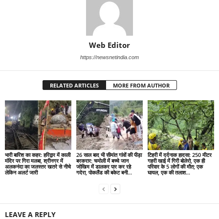
Web Editor
https://newsnetindia.com
RELATED ARTICLES
MORE FROM AUTHOR
भारी बारिश का कहर: हरिद्वार में काली
26 साल बाद भी सीमांत गांवों की पीड़ा
टिहरी में दर्दनाक हादसा: 250 मीटर
मंदिर पर गिरा मलबा, श्रीनगर में
बरकरार: चमोली में बच्चे जान
गहरी खाई में गिरी बोलेरो, एक ही
अलकनंदा का जलस्तर खतरे से नीचे
जोखिम में डालकर पार कर रहे
परिवार के 5 लोगों की मौत; एक
लेकिन अलर्ट जारी
गदेरा, पोकलैंड की बकेट बनी...
घायल, एक की तलाश...
LEAVE A REPLY