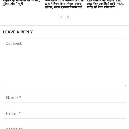
मसूरी में पूर्व सैनिक की संदिग्ध मौत,
अल्मोड़ा के गांव से आसमान तक: रवि
CM धामी का बड़ा तोहफा, 9.87
पुलिस जांच में जुटी
टम्टा ने तैयार किया पर्सनल फ्लाइंग
लाख पेंशन लाभार्थियों को ₹146.32
व्हीकल, सफल ट्रायल से मची चर्चा
करोड़ की पेंशन राशि जारी
LEAVE A REPLY