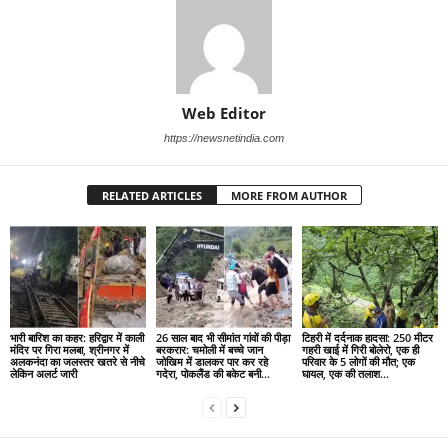
Web Editor
https://newsnetindia.com
RELATED ARTICLES
MORE FROM AUTHOR
भारी बारिश का कहर: हरिद्वार में काली
26 साल बाद भी सीमांत गांवों की पीड़ा
टिहरी में दर्दनाक हादसा: 250 मीटर
मंदिर पर गिरा मलबा, श्रीनगर में
बरकरार: चमोली में बच्चे जान
गहरी खाई में गिरी बोलेरो, एक ही
अलकनंदा का जलस्तर खतरे से नीचे
जोखिम में डालकर पार कर रहे
परिवार के 5 लोगों की मौत; एक
लेकिन अलर्ट जारी
गदेरा, पोकलैंड की बकेट बनी...
घायल, एक की तलाश...