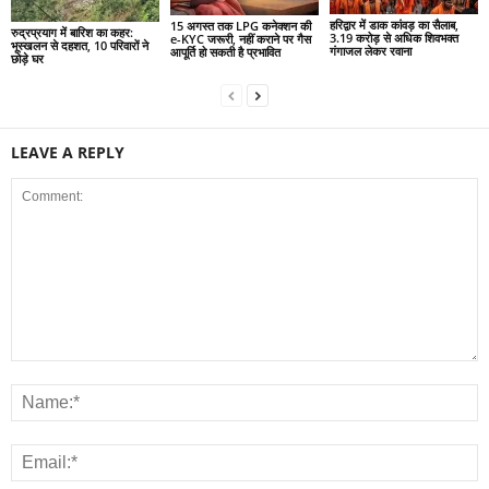
हरिद्वार में डाक कांवड़ का सैलाब,
15 अगस्त तक LPG कनेक्शन की
रुद्रप्रयाग में बारिश का कहर:
3.19 करोड़ से अधिक शिवभक्त
e-KYC जरूरी, नहीं कराने पर गैस
भूस्खलन से दहशत, 10 परिवारों ने
गंगाजल लेकर रवाना
आपूर्ति हो सकती है प्रभावित
छोड़े घर
LEAVE A REPLY