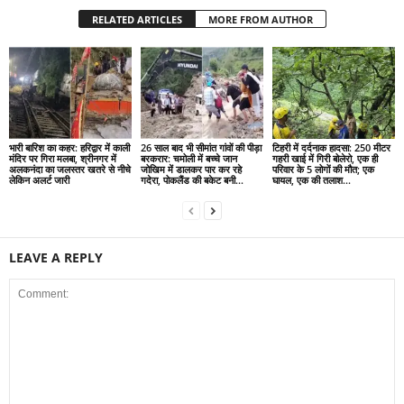
RELATED ARTICLES
MORE FROM AUTHOR
भारी बारिश का कहर: हरिद्वार में काली
26 साल बाद भी सीमांत गांवों की पीड़ा
टिहरी में दर्दनाक हादसा: 250 मीटर
मंदिर पर गिरा मलबा, श्रीनगर में
बरकरार: चमोली में बच्चे जान
गहरी खाई में गिरी बोलेरो, एक ही
अलकनंदा का जलस्तर खतरे से नीचे
जोखिम में डालकर पार कर रहे
परिवार के 5 लोगों की मौत; एक
लेकिन अलर्ट जारी
गदेरा, पोकलैंड की बकेट बनी...
घायल, एक की तलाश...
LEAVE A REPLY