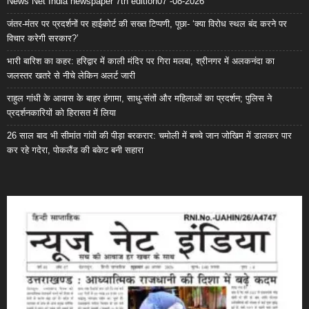
News Net India newspaper 7th edition07 -08-2026
जंतर-मंतर पर प्रदर्शनों पर हाईकोर्ट की सख्त टिप्पणी, पूछा- ‘क्या विरोध स्थल बंद करने पर
विचार करेगी सरकार?’
भारी बारिश का कहर: हरिद्वार में काली मंदिर पर गिरा मलबा, श्रीनगर में अलकनंदा का
जलस्तर खतरे से नीचे लेकिन अलर्ट जारी
राहुल गांधी के आवास के बाहर हंगामा, साधु-संतों और महिलाओं का प्रदर्शन; पुलिस ने
प्रदर्शनकारियों को हिरासत में लिया
26 साल बाद भी सीमांत गांवों की पीड़ा बरकरार: चमोली में बच्चे जान जोखिम में डालकर पार
कर रहे गदेरा, पोकलैंड की बकेट बनी सहारा