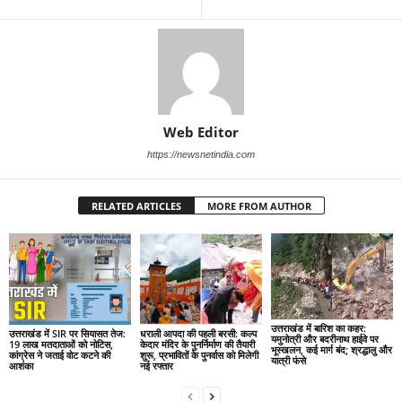
Web Editor
https://newsnetindia.com
RELATED ARTICLES
MORE FROM AUTHOR
उत्तराखंड में बारिश का कहर:
उत्तराखंड में SIR पर सियासत तेज:
धराली आपदा की पहली बरसी: कल्प
यमुनोत्री और बदरीनाथ हाईवे पर
19 लाख मतदाताओं को नोटिस,
केदार मंदिर के पुनर्निर्माण की तैयारी
भूस्खलन, कई मार्ग बंद; श्रद्धालु और
कांग्रेस ने जताई वोट कटने की
शुरू, प्रभावितों के पुनर्वास को मिलेगी
यात्री फंसे
आशंका
नई रफ्तार