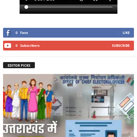
0
Fans
LIKE
0
Subscribers
SUBSCRIBE
EDITOR PICKS