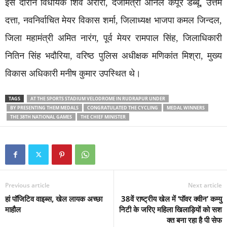
इस दौरान विधायक शिव अरोरा, दर्जामंत्री अनिल कपूर डब्बू, उत्तम
दत्ता, नवनिर्वाचित मेयर विकास शर्मा, जिलाध्यक्ष भाजपा कमल जिन्दल,
जिला महामंत्री अमित नारंग, पूर्व मेयर रामपाल सिंह, जिलाधिकारी
नितिन सिंह भदौरिया, वरिष्ठ पुलिस अधीक्षक मणिकांत मिश्रा, मुख्य
विकास अधिकारी मनीष कुमार उपस्थित थे।
TAGS
AT THE SPORTS STADIUM VELODROME IN RUDRAPUR UNDER
BY PRESENTING THEM MEDALS
CONGRATULATED THE CYCLING
MEDAL WINNERS
THE 38TH NATIONAL GAMES
THE CHIEF MINISTER
Previous article
Next article
हां पॉजिटिव वाइब्स, खेल लायक अच्छा
38वें राष्ट्रीय खेल में ‘पॉवर क्वीन’ कम्यु
माहौल
निटी के जरिए महिला खिलाड़ियों को सश
क्त बना रहा है पी सेफ