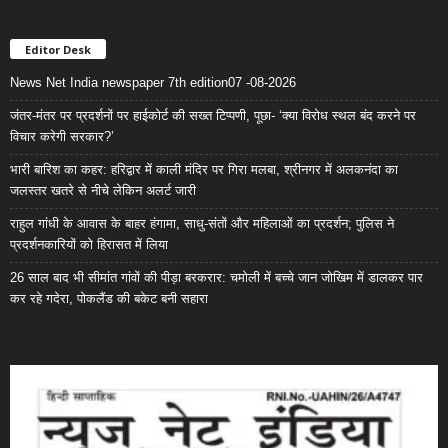
Editor Desk
News Net India newspaper 7th edition07 -08-2026
जंतर-मंतर पर प्रदर्शनों पर हाईकोर्ट की सख्त टिप्पणी, पूछा- ‘क्या विरोध स्थल बंद करने पर
विचार करेगी सरकार?’
भारी बारिश का कहर: हरिद्वार में काली मंदिर पर गिरा मलबा, श्रीनगर में अलकनंदा का
जलस्तर खतरे से नीचे लेकिन अलर्ट जारी
राहुल गांधी के आवास के बाहर हंगामा, साधु-संतों और महिलाओं का प्रदर्शन; पुलिस ने
प्रदर्शनकारियों को हिरासत में लिया
26 साल बाद भी सीमांत गांवों की पीड़ा बरकरार: चमोली में बच्चे जान जोखिम में डालकर पार
कर रहे गदेरा, पोकलैंड की बकेट बनी सहारा