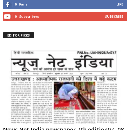
0
Fans
LIKE
0
Subscribers
SUBSCRIBE
EDITOR PICKS
News Net India newspaper 7th edition07 -08-