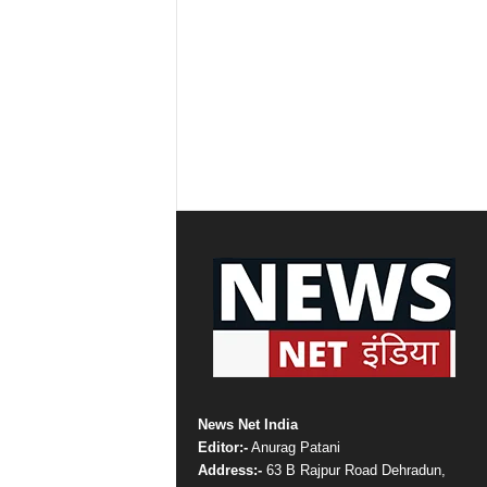
News Net India
Editor:-
Anurag Patani
Address:-
63 B Rajpur Road Dehradun,