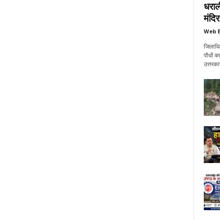
धराल
मंदिर
Web E
जिलाधिक
पौधों क
उत्तरक