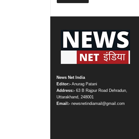
News Net India
Editor:-
Anurag Patani
Address:-
63 B Rajpur Road Dehradun,
Uttarakhand, 248001
Email:-
newsnetindiamail@gmail.com