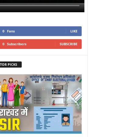
0
Fans
LIKE
0
Subscribers
SUBSCRIBE
TOR PICKS