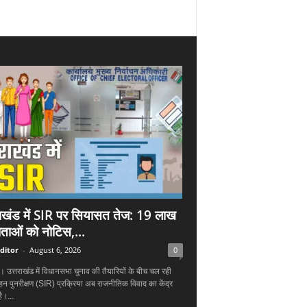
राखंड में SIR पर सियासत तेज: 19 लाख
ताओं को नोटिस,...
ditor
-
August 6, 2026
0
न। उत्तराखंड में विधानसभा चुनाव की तैयारियों के बीच चल रही
हन पुनरीक्षण (SIR) प्रक्रिया अब राजनीतिक विवाद का केंद्र
ै।...