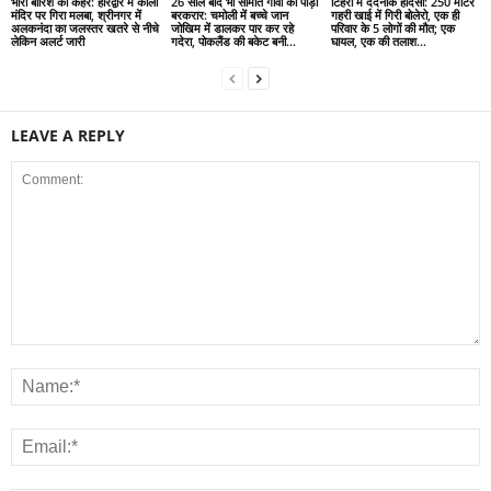
भारी बारिश का कहर: हरिद्वार में काली
26 साल बाद भी सीमांत गांवों की पीड़ा
टिहरी में दर्दनाक हादसा: 250 मीटर
मंदिर पर गिरा मलबा, श्रीनगर में
बरकरार: चमोली में बच्चे जान
गहरी खाई में गिरी बोलेरो, एक ही
अलकनंदा का जलस्तर खतरे से नीचे
जोखिम में डालकर पार कर रहे
परिवार के 5 लोगों की मौत; एक
लेकिन अलर्ट जारी
गदेरा, पोकलैंड की बकेट बनी...
घायल, एक की तलाश...
LEAVE A REPLY