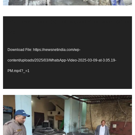
Video
Media error: Format(s) not supported or source(s) not
Player
found
Download File: https://newsnetindia.com/wp-
content/uploads/2025/03/WhatsApp-Video-2025-03-09-at-3.05.19-
PM.mp4?_=1