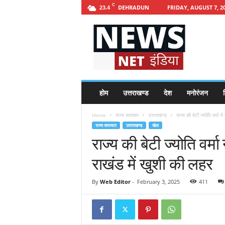
C
DEHRADUN
FRIDAY, AUGUST 7, 2
23.4
h
t
t
p
s
:
/
होम
उत्तराखण्ड
देश
मनोरंजन
श
/
n
Home
राज्य समाचार
उत्तराखण्ड
राज्य की बेटी ज्योति वर्मा न
e
राज्य समाचार
उत्तराखण्ड
खेल
w
राज्य की बेटी ज्योति वर्मा
s
n
राखंड में खुशी की लहर
e
t
i
By
Web Editor
-
February 3, 2025
411
n
d
i
a