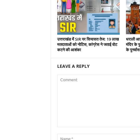
उत्तराखंड में SIR पर सियासत तेज: 19 लाख
धराली आप
मतदाताओं को नोटिस, कांग्रेस ने जताई वोट
मंदिर के पु
कटने की आशंका
के पुनर्वा
LEAVE A REPLY