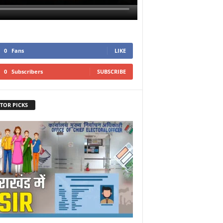
0
Fans
LIKE
0
Subscribers
SUBSCRIBE
TOR PICKS