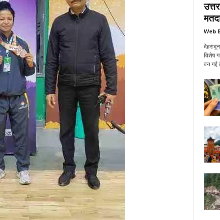
उत्त
मतदा
Web E
देहरादू
विशेष ग
बन गई ह