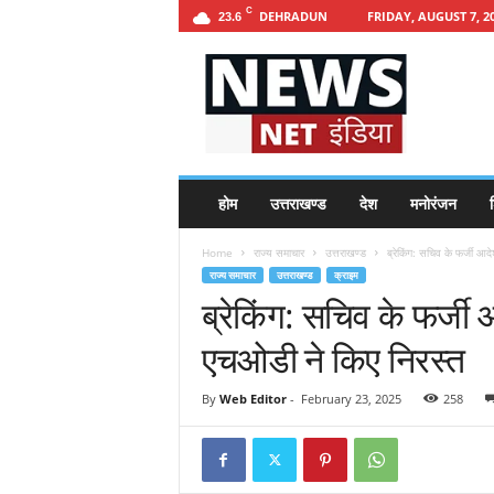
C
DEHRADUN
FRIDAY, AUGUST 7, 2
23.6
h
t
t
p
s
:
/
होम
उत्तराखण्ड
देश
मनोरंजन
श
/
n
Home
राज्य समाचार
उत्तराखण्ड
ब्रेकिंग: सचिव के फर्जी आद
e
राज्य समाचार
उत्तराखण्ड
क्राइम
w
ब्रेकिंग: सचिव के फर्जी 
s
n
एचओडी ने किए निरस्त
e
t
i
By
Web Editor
-
February 23, 2025
258
n
d
i
a