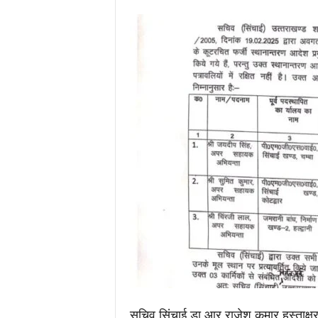
.
c
o
m
/
सचिव सिंचाई डा आर राजेश कुमार हस्ताक्ष