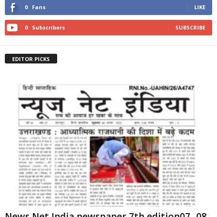
0
Fans
LIKE
0
Subscribers
SUBSCRIBE
EDITOR PICKS
News Net India newspaper 7th edition07 -08-