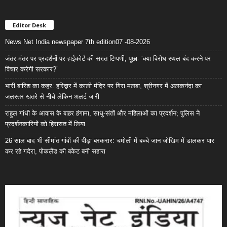
Editor Desk
News Net India newspaper 7th edition07 -08-2026
जंतर-मंतर पर प्रदर्शनों पर हाईकोर्ट की सख्त टिप्पणी, पूछा- ‘क्या विरोध स्थल बंद करने पर
विचार करेगी सरकार?’
भारी बारिश का कहर: हरिद्वार में काली मंदिर पर गिरा मलबा, श्रीनगर में अलकनंदा का
जलस्तर खतरे से नीचे लेकिन अलर्ट जारी
राहुल गांधी के आवास के बाहर हंगामा, साधु-संतों और महिलाओं का प्रदर्शन; पुलिस ने
प्रदर्शनकारियों को हिरासत में लिया
26 साल बाद भी सीमांत गांवों की पीड़ा बरकरार: चमोली में बच्चे जान जोखिम में डालकर पार
कर रहे गदेरा, पोकलैंड की बकेट बनी सहारा