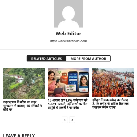
Web Editor
https://newsnetindia.com
RELATED ARTICLES
MORE FROM AUTHOR
हरिद्वार में डाक कांवड़ का सैलाब,
15 अगस्त तक LPG कनेक्शन की
रुद्रप्रयाग में बारिश का कहर:
3.19 करोड़ से अधिक शिवभक्त
e-KYC जरूरी, नहीं कराने पर गैस
भूस्खलन से दहशत, 10 परिवारों ने
गंगाजल लेकर रवाना
आपूर्ति हो सकती है प्रभावित
छोड़े घर
LEAVE A REPLY