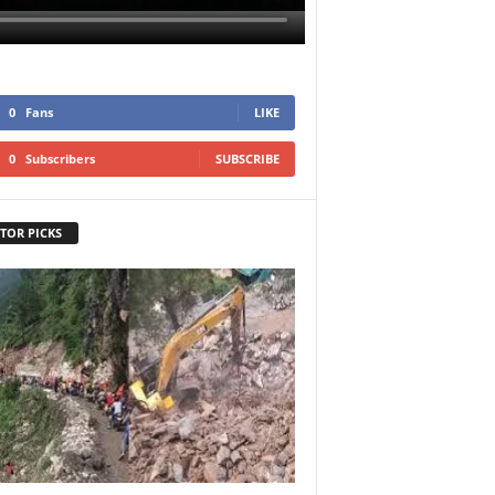
0
Fans
LIKE
0
Subscribers
SUBSCRIBE
TOR PICKS