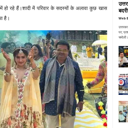
उत्त
ं हो रहे हैं।शादी में परिवार के सदस्यों के अलावा कुछ खास
बदरी
या है।
Web E
उत्तरका
पर; प्र
चमोली। 